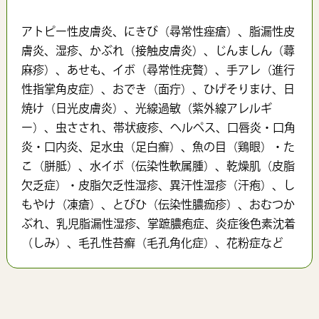
アトピー性皮膚炎、にきび（尋常性痤瘡）、脂漏性皮
膚炎、湿疹、かぶれ（接触皮膚炎）、じんましん（蕁
麻疹）、あせも、イボ（尋常性疣贅）、手アレ（進行
性指掌角皮症）、おでき（面疔）、ひげそりまけ、日
焼け（日光皮膚炎）、光線過敏（紫外線アレルギ
ー）、虫さされ、帯状疲疹、ヘルペス、口唇炎・口角
炎・口内炎、足水虫（足白癬）、魚の目（鶏眼）・た
こ（胼胝）、水イボ（伝染性軟属腫）、乾燥肌（皮脂
欠乏症）・皮脂欠乏性湿疹、異汗性湿疹（汗疱）、し
もやけ（凍瘡）、とびひ（伝染性膿痂疹）、おむつか
ぶれ、乳児脂漏性湿疹、掌蹠膿疱症、炎症後色素沈着
（しみ）、毛孔性苔癬（毛孔角化症）、花粉症など