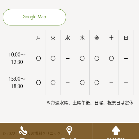
Google Map
月
火
水
木
金
土
日
10:00～
〇
〇
－
〇
〇
〇
－
12:30
15:00～
〇
〇
－
〇
〇
－
－
18:30
※毎週水曜、土曜午後、日曜、祝祭日は定休
© 2022 目白通り皮膚科クリニック.